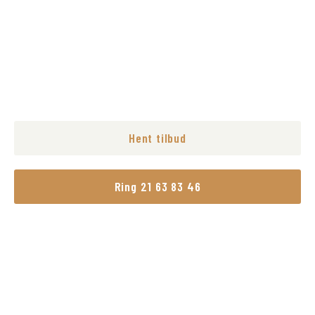
køkken, kan du regne med os som din tømrer i Tune.
Lad os hjælpe dig med at realisere dine boligdrømme
med vores professionelle og engagerede tilgang til
tømrerarbejde.
Hent tilbud
Ring 21 63 83 46