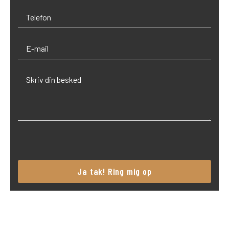
Please
leave
this
field
empty.