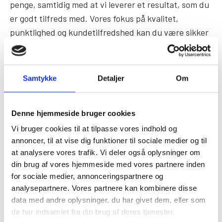
penge, samtidig med at vi leverer et resultat, som du
er godt tilfreds med. Vores fokus på kvalitet,
punktlighed og kundetilfredshed kan du være sikker
på, at du får en løsning, der både er holdbar og til en
god pris.
Samtykke
Detaljer
Om
Lad os hjælpe dig med at realisere dine boligdrømme
med vores professionelle og prisvenlige
tømrerarbejde i Tune.
Denne hjemmeside bruger cookies
Vi bruger cookies til at tilpasse vores indhold og
annoncer, til at vise dig funktioner til sociale medier og til
Hent tilbud
at analysere vores trafik. Vi deler også oplysninger om
din brug af vores hjemmeside med vores partnere inden
for sociale medier, annonceringspartnere og
Ring 21 63 83 46
analysepartnere. Vores partnere kan kombinere disse
data med andre oplysninger, du har givet dem, eller som
de har indsamlet fra din brug af deres tjenester.