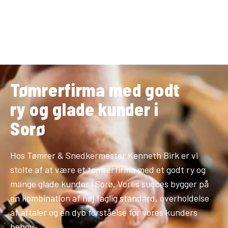
Tømrerfirma med godt
ry og glade kunder i
Sorø
Hos Tømrer & Snedkermester Kenneth Birk er vi
stolte af at være et tømrerfirma med et godt ry og
mange glade kunder i Sorø. Vores succes bygger på
en kombination af høj faglig standard, overholdelse
af aftaler og en dyb forståelse for vores kunders
behov.