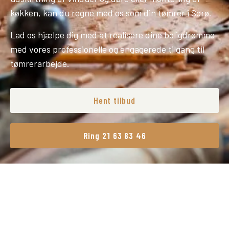
køkken, kan du regne med os som din tømrer i Sorø.
Lad os hjælpe dig med at realisere dine boligdrømme
med vores professionelle og engagerede tilgang til
tømrerarbejde.
Hent tilbud
Ring 21 63 83 46