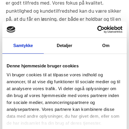
er godt tilfreds med. Vores fokus på kvalitet,
punktlighed og kundetilfredshed kan du være sikker
på, at du får en løsning, der både er holdbar og til en
god pris.
Lad os hjælpe dig med at realisere dine boligdrømme
Samtykke
Detaljer
Om
med vores professionelle og prisvenlige
tømrerarbejde i Sorø.
Denne hjemmeside bruger cookies
Vi bruger cookies til at tilpasse vores indhold og
Hent tilbud
annoncer, til at vise dig funktioner til sociale medier og til
at analysere vores trafik. Vi deler også oplysninger om
Ring 21 63 83 46
din brug af vores hjemmeside med vores partnere inden
for sociale medier, annonceringspartnere og
analysepartnere. Vores partnere kan kombinere disse
data med andre oplysninger, du har givet dem, eller som
de har indsamlet fra din brug af deres tjenester.