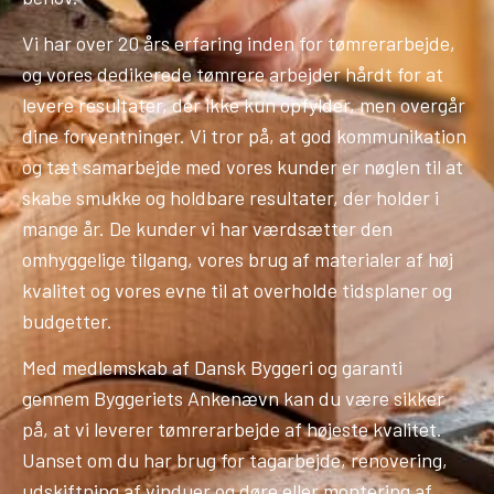
Vi har over 20 års erfaring inden for tømrerarbejde,
og vores dedikerede tømrere arbejder hårdt for at
levere resultater, der ikke kun opfylder, men overgår
dine forventninger. Vi tror på, at god kommunikation
og tæt samarbejde med vores kunder er nøglen til at
skabe smukke og holdbare resultater, der holder i
mange år. De kunder vi har værdsætter den
omhyggelige tilgang, vores brug af materialer af høj
kvalitet og vores evne til at overholde tidsplaner og
budgetter.
Med medlemskab af Dansk Byggeri og garanti
gennem Byggeriets Ankenævn kan du være sikker
på, at vi leverer tømrerarbejde af højeste kvalitet.
Uanset om du har brug for tagarbejde, renovering,
udskiftning af vinduer og døre eller montering af