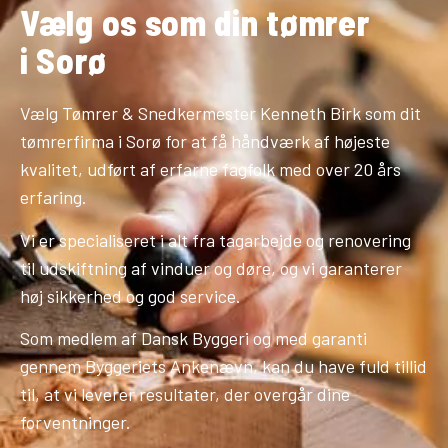
Vælg os som din tømrer
i Sorø
Vælg Tømrer & Snedkermester Kenneth Birk som dit
tømrerfirma i Sorø for at få håndværk af højeste
kvalitet, udført af erfarne fagfolk med over 20 års
erfaring.
Vi er specialiseret i alt fra tagarbejde og renovering
til udskiftning af vinduer og døre, og vi garanterer
høj sikkerhed og god service.
Som medlem af Dansk Byggeri og med garanti
gennem Byggeriets Ankenævn, kan du have fuld tillid
til, at vi leverer resultater, der overgår dine
forventninger.