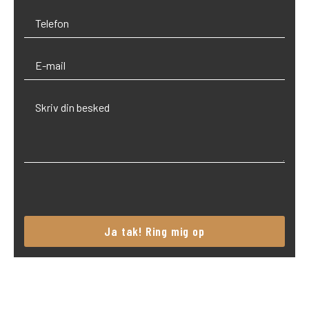
Please
leave
this
field
empty.