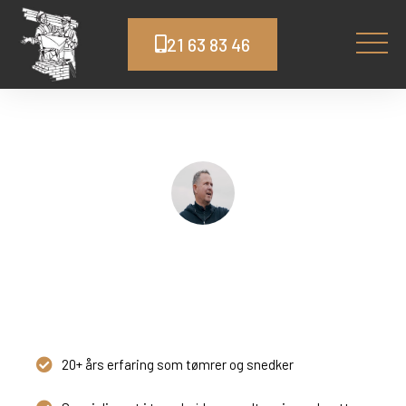
21 63 83 46
Tømrer Sorø
Topkvalitet og god service
20+ års erfaring som tømrer og snedker