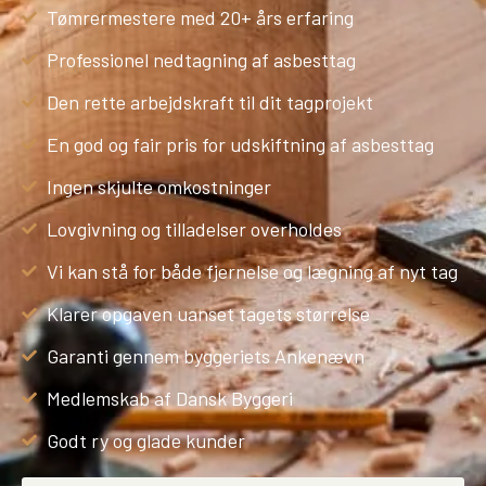
Tømrermestere med 20+ års erfaring
Professionel nedtagning af asbesttag
Den rette arbejdskraft til dit tagprojekt
En god og fair pris for udskiftning af asbesttag
Ingen skjulte omkostninger
Lovgivning og tilladelser overholdes
Vi kan stå for både fjernelse og lægning af nyt tag
Klarer opgaven uanset tagets størrelse
Garanti gennem byggeriets Ankenævn
Medlemskab af Dansk Byggeri
Godt ry og glade kunder