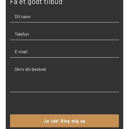
Få et godt tilbud
Please
leave
this
field