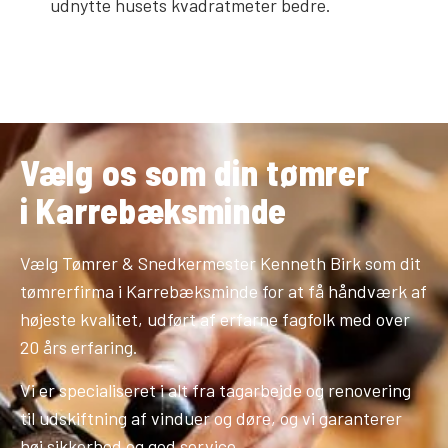
udnytte husets kvadratmeter bedre.
Vælg os som din tømrer
i Karrebæksminde
Vælg Tømrer & Snedkermester Kenneth Birk som dit
tømrerfirma i Karrebæksminde for at få håndværk af
højeste kvalitet, udført af erfarne fagfolk med over
20 års erfaring.
Vi er specialiseret i alt fra tagarbejde og renovering
til udskiftning af vinduer og døre, og vi garanterer
høj sikkerhed og god service.