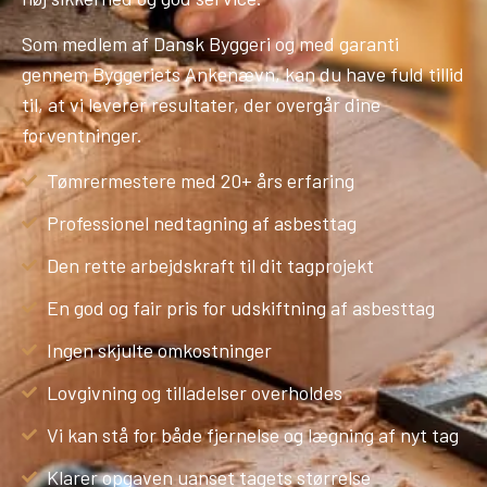
Som medlem af Dansk Byggeri og med garanti
gennem Byggeriets Ankenævn, kan du have fuld tillid
til, at vi leverer resultater, der overgår dine
forventninger.
Tømrermestere med 20+ års erfaring
Professionel nedtagning af asbesttag
Den rette arbejdskraft til dit tagprojekt
En god og fair pris for udskiftning af asbesttag
Ingen skjulte omkostninger
Lovgivning og tilladelser overholdes
Vi kan stå for både fjernelse og lægning af nyt tag
Klarer opgaven uanset tagets størrelse