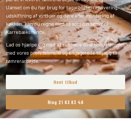
Uanset om du har brug for tagarbejde, renovering,
udskiftning af vinduer og døre eller montering af
køkken, kan du regne med os som din tømrer i
Karrebæksminde.
Lad os hjælpe dig med at realisere dine boligdrømme
med vores professionelle og engagerede tilgang til
tømrerarbejde.
Hent tilbud
Ring 21 63 83 46