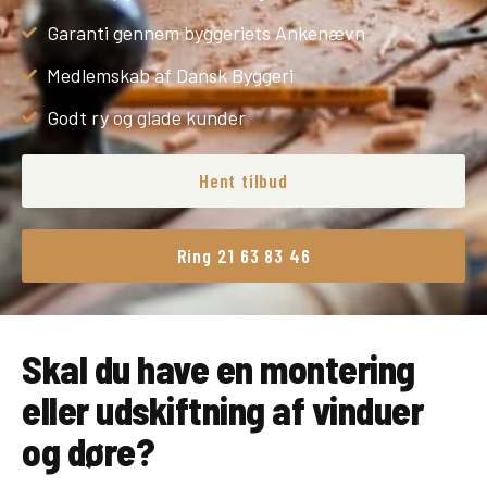
Garanti gennem byggeriets Ankenævn
Medlemskab af Dansk Byggeri
Godt ry og glade kunder
Hent tilbud
Ring 21 63 83 46
Skal du have en montering
eller udskiftning af vinduer
og døre?