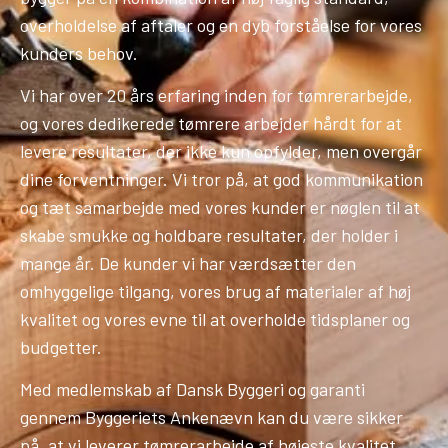
overholdelse af aftaler og en dyb forståelse for vores
kunders behov.
Vi har over 20 års erfaring inden for tømrerarbejde,
og vores dedikerede tømrere arbejder hårdt for at
levere resultater, der ikke kun opfylder, men overgår
dine forventninger. Vi tror på, at god kommunikation
og tæt samarbejde med vores kunder er nøglen til at
skabe smukke og holdbare resultater, der holder i
mange år. De kunder vi har værdsætter den
omhyggelige tilgang, vores brug af materialer af høj
kvalitet og vores evne til at overholde tidsplaner og
budgetter.
Med medlemskab af Dansk Byggeri og garanti
gennem Byggeriets Ankenævn kan du være sikker
på, at vi leverer tømrerarbejde af højeste kvalitet.