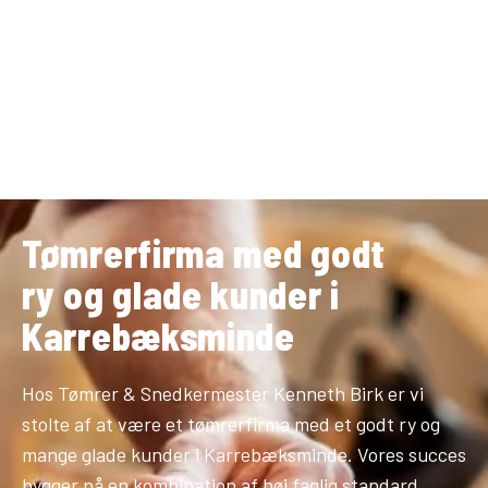
Tømrerfirma med godt
ry og glade kunder i
Karrebæksminde
Hos Tømrer & Snedkermester Kenneth Birk er vi
stolte af at være et tømrerfirma med et godt ry og
mange glade kunder i Karrebæksminde. Vores succes
bygger på en kombination af høj faglig standard,