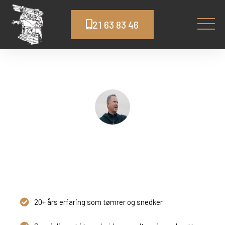
21 63 83 46
Tømrer Karrebæksminde
Topkvalitet og god service
20+ års erfaring som tømrer og snedker