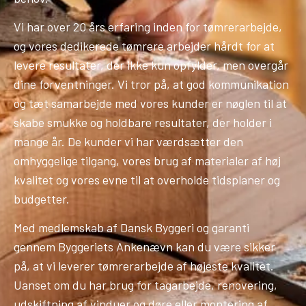
Vi har over 20 års erfaring inden for tømrerarbejde,
og vores dedikerede tømrere arbejder hårdt for at
levere resultater, der ikke kun opfylder, men overgår
dine forventninger. Vi tror på, at god kommunikation
og tæt samarbejde med vores kunder er nøglen til at
skabe smukke og holdbare resultater, der holder i
mange år. De kunder vi har værdsætter den
omhyggelige tilgang, vores brug af materialer af høj
kvalitet og vores evne til at overholde tidsplaner og
budgetter.
Med medlemskab af Dansk Byggeri og garanti
gennem Byggeriets Ankenævn kan du være sikker
på, at vi leverer tømrerarbejde af højeste kvalitet.
Uanset om du har brug for tagarbejde, renovering,
udskiftning af vinduer og døre eller montering af