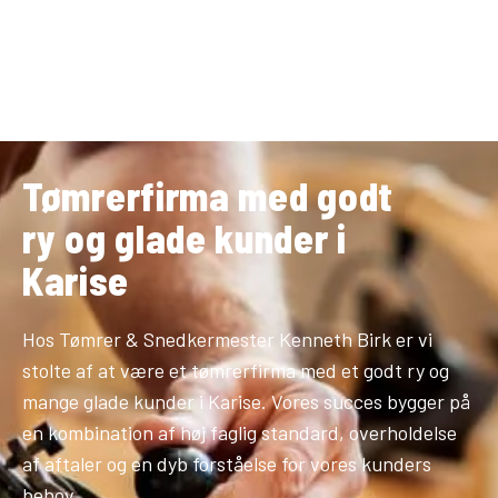
Tømrerfirma med godt
ry og glade kunder i
Karise
Hos Tømrer & Snedkermester Kenneth Birk er vi
stolte af at være et tømrerfirma med et godt ry og
mange glade kunder i Karise. Vores succes bygger på
en kombination af høj faglig standard, overholdelse
af aftaler og en dyb forståelse for vores kunders
behov.