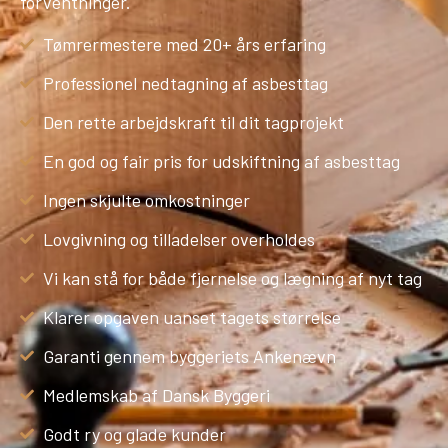
forventninger.
Tømrermestere med 20+ års erfaring
Professionel nedtagning af asbesttag
Den rette arbejdskraft til dit tagprojekt
En god og fair pris for udskiftning af asbesttag
Ingen skjulte omkostninger
Lovgivning og tilladelser overholdes
Vi kan stå for både fjernelse og lægning af nyt tag
Klarer opgaven uanset tagets størrelse
Garanti gennem byggeriets Ankenævn
Medlemskab af Dansk Byggeri
Godt ry og glade kunder