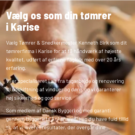
Vælg os som din tømrer
i Karise
Vælg Tømrer & Snedkermester Kenneth Birk som dit
tømrerfirma i Karise for at få håndværk af højeste
kvalitet, udført af erfarne fagfolk med over 20 års
erfaring.
Vi er specialiseret i alt fra tagarbejde og renovering
til udskiftning af vinduer og døre, og vi garanterer
høj sikkerhed og god service.
Som medlem af Dansk Byggeri og med garanti
gennem Byggeriets Ankenævn, kan du have fuld tillid
til, at vi leverer resultater, der overgår dine