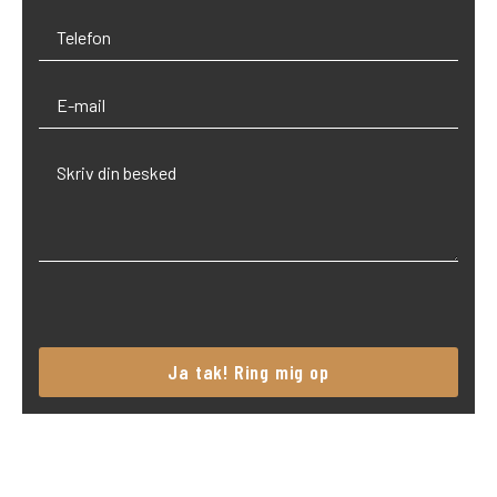
Please
leave
this
field
empty.