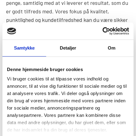
penge, samtidig med at vi leverer et resultat, som du
er godt tilfreds med. Vores fokus på kvalitet,
punktlighed og kundetilfredshed kan du være sikker
på, at du får en løsning, der både er holdbar og til en
god pris.
Samtykke
Detaljer
Om
Lad os hjælpe dig med at realisere dine boligdrømme
med vores professionelle og prisvenlige
tømrerarbejde i Karise.
Denne hjemmeside bruger cookies
Vi bruger cookies til at tilpasse vores indhold og
annoncer, til at vise dig funktioner til sociale medier og til
Hent tilbud
at analysere vores trafik. Vi deler også oplysninger om
din brug af vores hjemmeside med vores partnere inden
for sociale medier, annonceringspartnere og
Ring 21 63 83 46
analysepartnere. Vores partnere kan kombinere disse
data med andre oplysninger, du har givet dem, eller som
de har indsamlet fra din brug af deres tjenester.