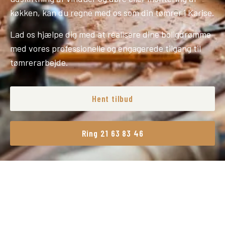
køkken, kan du regne med os som din tømrer i Karise.
Lad os hjælpe dig med at realisere dine boligdrømme
med vores professionelle og engagerede tilgang til
tømrerarbejde.
Hent tilbud
Ring 21 63 83 46