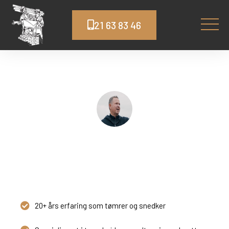
21 63 83 46
Tømrer Karise
Topkvalitet og god service
20+ års erfaring som tømrer og snedker